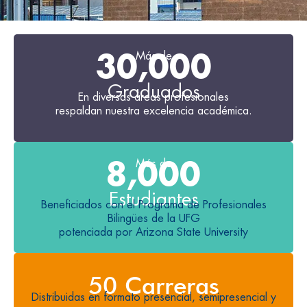
30,000
Más de
Graduados
En diversas áreas profesionales
respaldan nuestra excelencia académica.
8,000
Más de
Estudiantes
Beneficiados con el Programa de Profesionales
Bilingües de la UFG
potenciada por Arizona State University
50
 Carreras
Distribuidas en formato presencial, semipresencial y